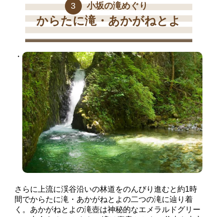
3
小坂の滝めぐり
からたに滝・あかがねとよ
さらに上流に渓谷沿いの林道をのんびり進むと約1時
間でからたに滝・あかがねとよの二つの滝に辿り着
く。あかがねとよの滝壺は神秘的なエメラルドグリー