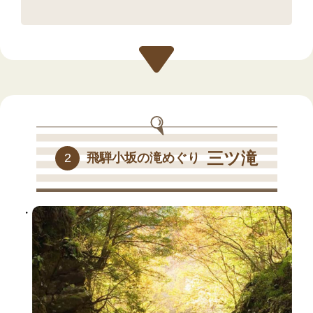
三ツ滝
2
飛騨小坂の滝めぐり