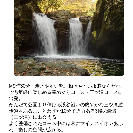
M9時30分、歩きやすい靴、動きやすい服装ならだれ
でも気軽に楽しめる滝めぐりコース・三ツ滝コースに
出発。
がんだて公園より伸びる渓谷沿いの爽やかな三ツ滝遊
歩道をあるこことわずか10分で迫力ある3段の豪瀑
（三ツ滝）に出会える。
よく整備されたコース中には常にマイナスイオンあふ
れ、癒しの空間が広がる。