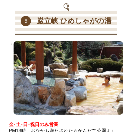
巌立峡 ひめしゃがの湯
5
金･土･日･祝日のみ営業
PM13時、おなかも満たされたらがんだて公園より