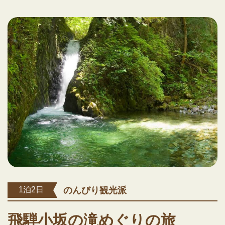
のんびり観光派
1泊2日
飛騨小坂の滝めぐりの旅